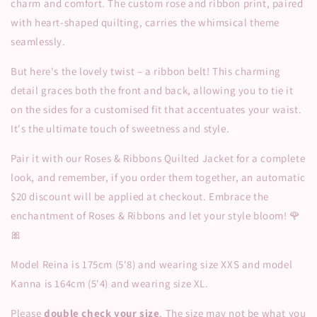
charm and comfort. The custom rose and ribbon print, paired
with heart-shaped quilting, carries the whimsical theme
seamlessly.
But here's the lovely twist – a ribbon belt! This charming
detail graces both the front and back, allowing you to tie it
on the sides for a customised fit that accentuates your waist.
It's the ultimate touch of sweetness and style.
Pair it with our Roses & Ribbons Quilted Jacket for a complete
look, and remember, if you order them together, an automatic
$20 discount will be applied at checkout. Embrace the
enchantment of Roses & Ribbons and let your style bloom! 🌹
🎀
Model Reina is 175cm (5'8) and wearing size XXS and model
Kanna is 164cm (5'4) and wearing size XL.
Please
double check your size
. The size may not be what you