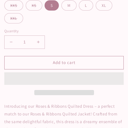
XXS
XS
S
M
L
XL
XXL
Quantity
Decrease
Increase
quantity
quantity
for
for
Roses
Roses
Add to cart
&amp;
&amp;
Ribbons
Ribbons
Quilted
Quilted
DRESS
DRESS
Introducing our Roses & Ribbons Quilted Dress – a perfect
match to our Roses & Ribbons Quilted Jacket! Crafted from
the same delightful fabric, this dress is a dreamy ensemble of