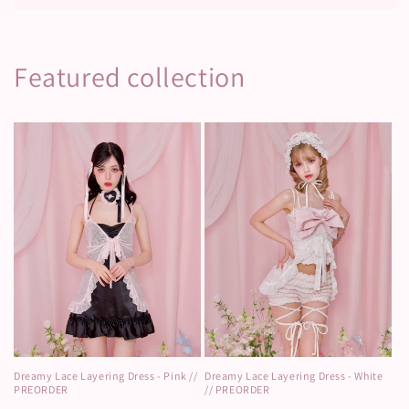
Featured collection
Dreamy Lace Layering Dress - Pink //
Dreamy Lace Layering Dress - White
PREORDER
// PREORDER